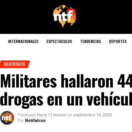
INTERNACIONALES
ESPECTACULOS
TENDENCIAS
DEPORTES
SUCESOS
Militares hallaron 4
drogas en un vehícul
Publicado
Hace 11 meses
on
septiembre 14, 2025
Por
Notifalcon