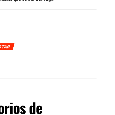
USTAR
orios de