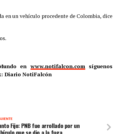
da en un vehículo procedente de Colombia, dice
os.
l Mundo en
www.notifalcon.com
síguenos
: Diario NotiFalcón
GUIENTE
nto Fijo: PNB fue arrollado por un
hículo que se dio a la fuga