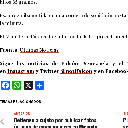
kilos 85 gramos.
Esa droga iba metida en una corneta de sonido incrusta
la minuta.
El Ministerio Público fue informado de los procedimient
Fuente
:
Ultimas Noticias
Sigue las noticias de Falcón, Venezuela y e
en
Instagram
y Twitter
@notifalcon
y en Facebook
Facebook
WhatsApp
X
Compartir
TEMAS RELACIONADOS
ANTERIOR
SI
Detienen a sujeto por publicar fotos
Pu
íntimas de cinco mujeres en Miranda
ve