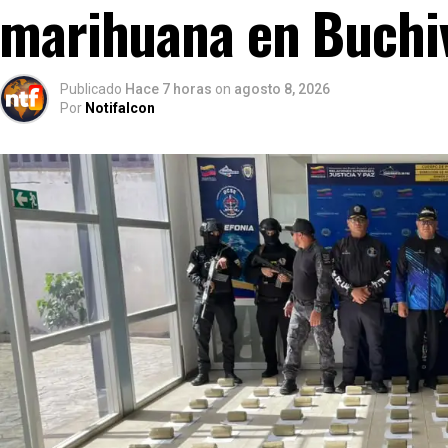
marihuana en Buchi
Publicado
Hace 7 horas
on
agosto 8, 2026
Por
Notifalcon