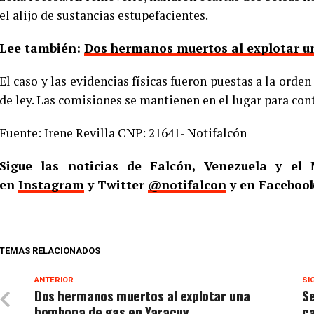
el alijo de sustancias estupefacientes.
Lee también:
Dos hermanos muertos al explotar u
El caso y las evidencias físicas fueron puestas a la orde
de ley. Las comisiones se mantienen en el lugar para con
Fuente: Irene Revilla CNP: 21641- Notifalcón
Sigue las noticias de Falcón, Venezuela y e
en
Instagram
y Twitter
@notifalcon
y en Faceboo
TEMAS RELACIONADOS
ANTERIOR
SI
Dos hermanos muertos al explotar una
Se
bombona de gas en Yaracuy
c