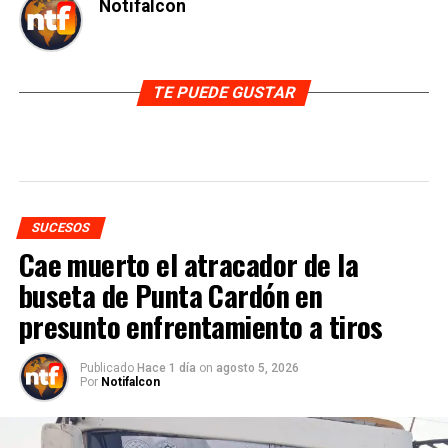
Notifalcon
TE PUEDE GUSTAR
SUCESOS
Cae muerto el atracador de la
buseta de Punta Cardón en
presunto enfrentamiento a tiros
Publicado
Hace 1 día
on
agosto 5, 2026
Por
Notifalcon