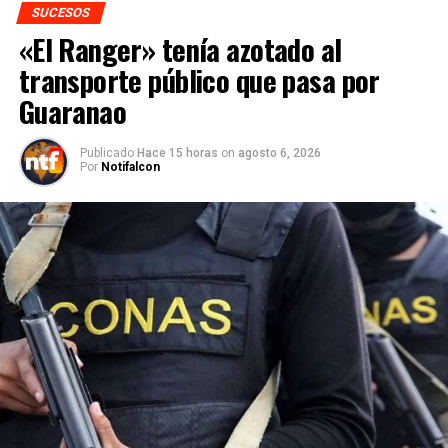
SUCESOS
«El Ranger» tenía azotado al
transporte público que pasa por
Guaranao
Publicado
Hace 15 horas
on
agosto 6, 2026
Por
Notifalcon