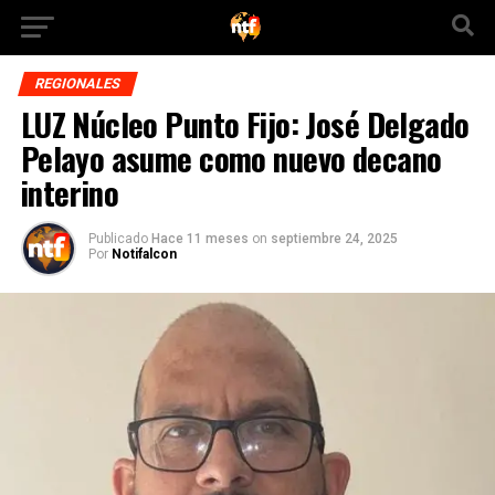
REGIONALES
LUZ Núcleo Punto Fijo: José Delgado
Pelayo asume como nuevo decano
interino
Publicado
Hace 11 meses
on
septiembre 24, 2025
Por
Notifalcon