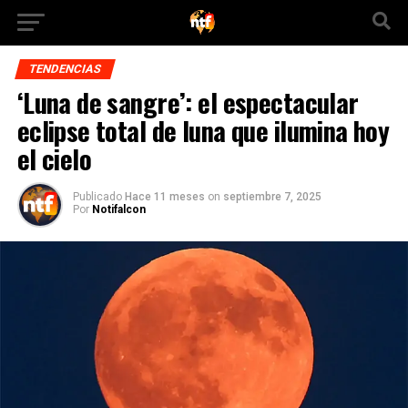
TENDENCIAS
‘Luna de sangre’: el espectacular
eclipse total de luna que ilumina hoy
el cielo
Publicado
Hace 11 meses
on
septiembre 7, 2025
Por
Notifalcon