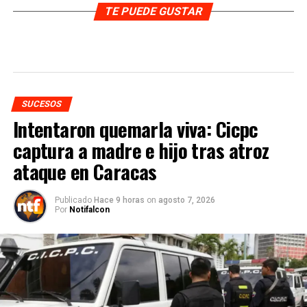
TE PUEDE GUSTAR
SUCESOS
Intentaron quemarla viva: Cicpc
captura a madre e hijo tras atroz
ataque en Caracas
Publicado
Hace 9 horas
on
agosto 7, 2026
Por
Notifalcon