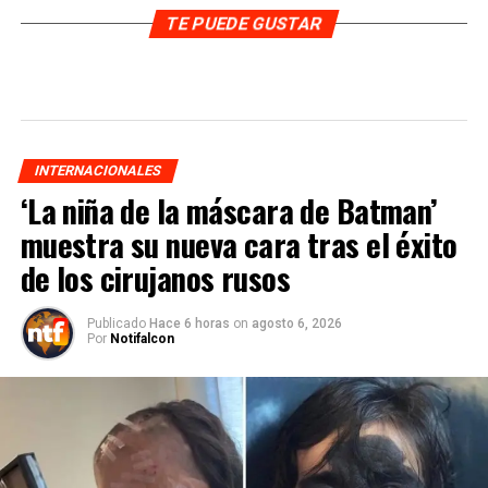
TE PUEDE GUSTAR
INTERNACIONALES
‘La niña de la máscara de Batman’
muestra su nueva cara tras el éxito
de los cirujanos rusos
Publicado
Hace 6 horas
on
agosto 6, 2026
Por
Notifalcon