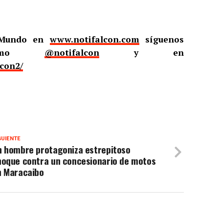
l Mundo en
www.notifalcon.com
síguenos
omo
@notifalcon
y en
lcon2/
GUIENTE
n hombre protagoniza estrepitoso
hoque contra un concesionario de motos
n Maracaibo