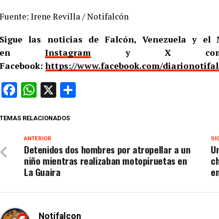
Fuente: Irene Revilla / Notifalcón
Sigue las noticias de Falcón, Venezuela y e
en
Instagram
y X c
Facebook:
https://www.facebook.com/diarionotifa
Facebook
WhatsApp
X
Compartir
TEMAS RELACIONADOS
ANTERIOR
SI
Detenidos dos hombres por atropellar a un
U
niño mientras realizaban motopiruetas en
c
La Guaira
e
Notifalcon