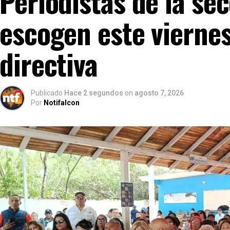
Periodistas de la se
escogen este viernes
directiva
Publicado
Hace 2 segundos
on
agosto 7, 2026
Por
Notifalcon