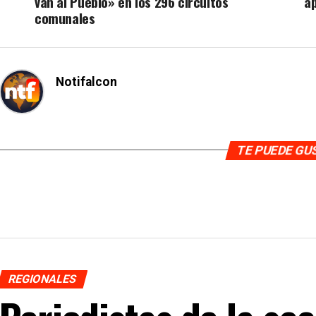
van al Pueblo» en los 296 circuitos
a
comunales
Notifalcon
TE PUEDE G
REGIONALES