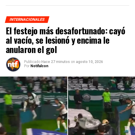
INTERNACIONALES
El festejo más desafortunado: cayó
al vacío, se lesionó y encima le
anularon el gol
Publicado
Hace 27 minutos
on
agosto 10, 2026
Por
Notifalcon