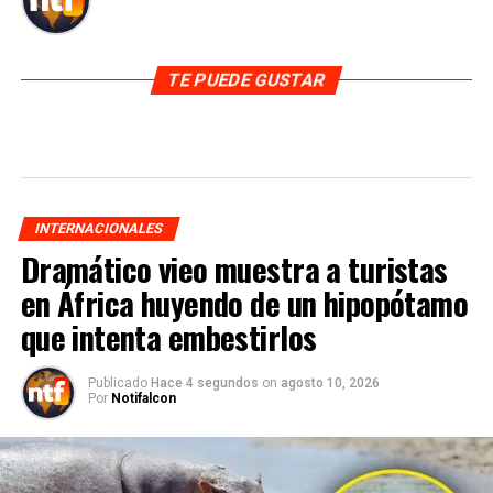
TE PUEDE GUSTAR
INTERNACIONALES
Dramático vieo muestra a turistas
en África huyendo de un hipopótamo
que intenta embestirlos
Publicado
Hace 4 segundos
on
agosto 10, 2026
Por
Notifalcon