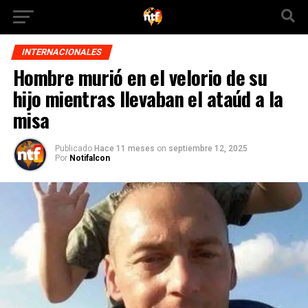
INTERNACIONALES
Hombre murió en el velorio de su
hijo mientras llevaban el ataúd a la
misa
Publicado
Hace 11 meses
on
septiembre 12, 2025
Por
Notifalcon