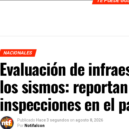
TE PUEDE G
NACIONALES
Evaluación de infrae
los sismos: reporta
inspecciones en el p
Publicado
Hace 3 segundos
on
agosto 8, 2026
Por
Notifalcon