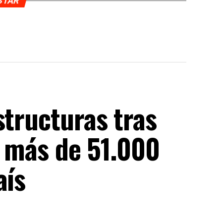
USTAR
structuras tras
n más de 51.000
aís