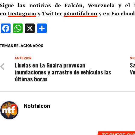
Sigue las noticias de Falcón, Venezuela y e
en
Instagram
y Twitter
@notifalcon
y en Facebook
Facebook
WhatsApp
X
Compartir
TEMAS RELACIONADOS
ANTERIOR
SI
Lluvias en La Guaira provocan
S
inundaciones y arrastre de vehículos las
Ve
últimas horas
Notifalcon