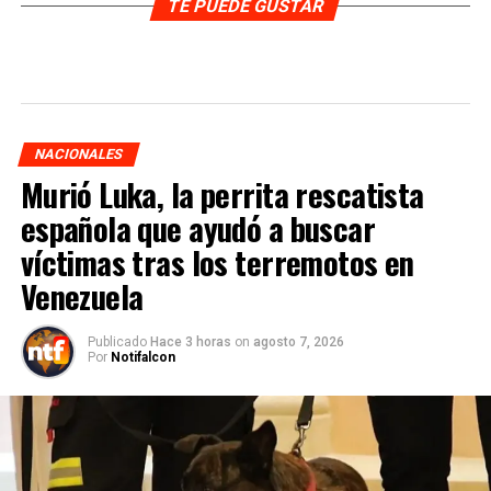
TE PUEDE GUSTAR
NACIONALES
Murió Luka, la perrita rescatista
española que ayudó a buscar
víctimas tras los terremotos en
Venezuela
Publicado
Hace 3 horas
on
agosto 7, 2026
Por
Notifalcon