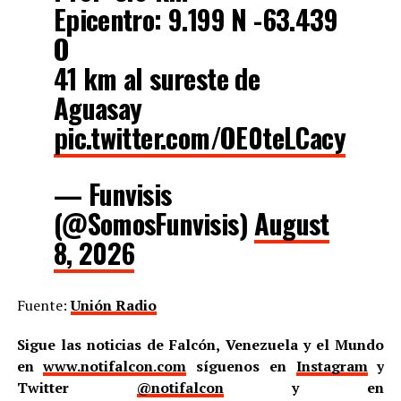
Epicentro: 9.199 N -63.439
O
41 km al sureste de
Aguasay
pic.twitter.com/OE0teLCacy
— Funvisis
(@SomosFunvisis)
August
8, 2026
Fuente:
Unión Radio
Sigue las noticias de Falcón, Venezuela y el Mundo
en
www.notifalcon.com
síguenos en
Instagram
y
Twitter
@notifalcon
y en