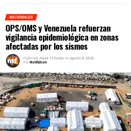
NACIONALES
OPS/OMS y Venezuela refuerzan
vigilancia epidemiológica en zonas
afectadas por los sismos
Publicado
Hace 13 horas
on
agosto 8, 2026
Por
Notifalcon