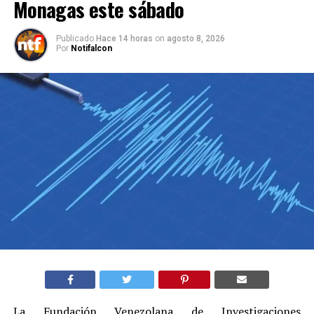
Monagas este sábado
Publicado
Hace 14 horas
on
agosto 8, 2026
Por
Notifalcon
La Fundación Venezolana de Investigaciones