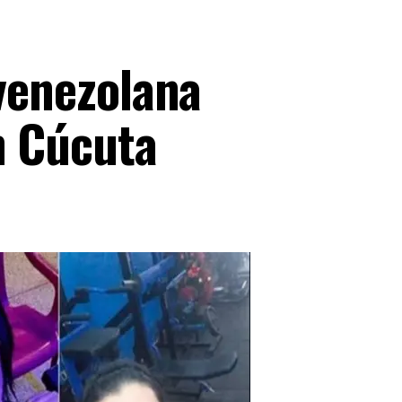
 venezolana
n Cúcuta