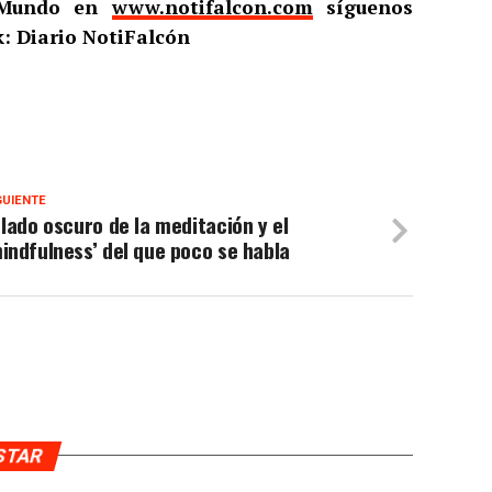
l Mundo en
www.notifalcon.com
síguenos
: Diario NotiFalcón
GUIENTE
 lado oscuro de la meditación y el
indfulness’ del que poco se habla
USTAR