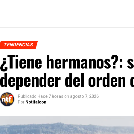
TENDENCIAS
¿Tiene hermanos?: s
depender del orden 
Publicado
Hace 7 horas
on
agosto 7, 2026
Por
Notifalcon