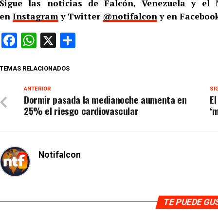
Sigue las noticias de Falcón, Venezuela y e
en
Instagram
y Twitter
@notifalcon
y en Facebook
Facebook
WhatsApp
X
Compartir
TEMAS RELACIONADOS
ANTERIOR
SI
Dormir pasada la medianoche aumenta en
El
25% el riesgo cardiovascular
‘m
Notifalcon
TE PUEDE G