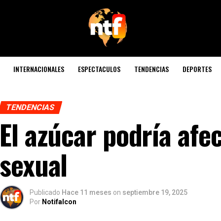
INTERNACIONALES
ESPECTACULOS
TENDENCIAS
DEPORTES
TENDENCIAS
El azúcar podría afe
sexual
Publicado
Hace 11 meses
on
septiembre 19, 2025
Por
Notifalcon