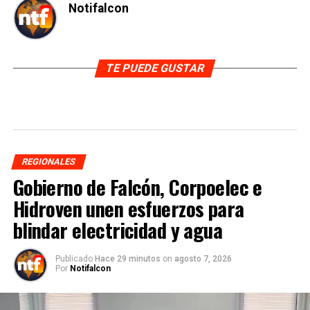
Notifalcon
TE PUEDE GUSTAR
REGIONALES
Gobierno de Falcón, Corpoelec e
Hidroven unen esfuerzos para
blindar electricidad y agua
Publicado
Hace 29 minutos
on
agosto 7, 2026
Por
Notifalcon