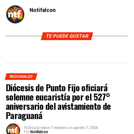
Notifalcon
TE PUEDE GUSTAR
REGIONALES
Diócesis de Punto Fijo oficiará
solemne eucaristía por el 527°
aniversario del avistamiento de
Paraguaná
Publicado
Hace 7 minutos
on
agosto 7, 2026
Por
Notifalcon