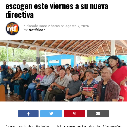
escogen este viernes a su nueva
directiva
Publicado
Hace 2 horas
on
agosto 7, 2026
Por
Notifalcon
Coro, estado Falcón – El presidente de la Comisión