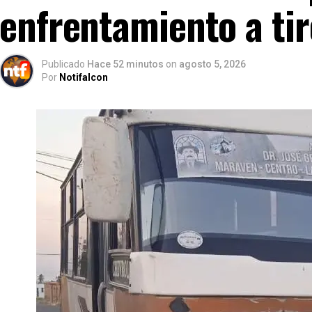
enfrentamiento a tir
Publicado
Hace 52 minutos
on
agosto 5, 2026
Por
Notifalcon