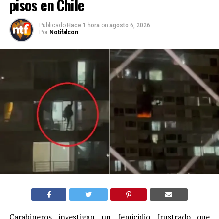
pisos en Chile
Publicado
Hace 1 hora
on
agosto 6, 2026
Por
Notifalcon
Carabineros investigan un femicidio frustrado que