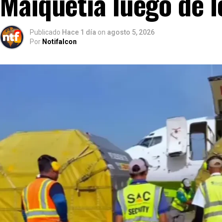
Maiquetía luego de 
Publicado
Hace 1 día
on
agosto 5, 2026
Por
Notifalcon