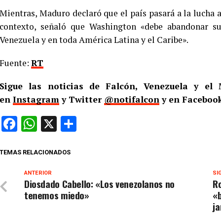
Mientras, Maduro declaró que el país pasará a la lucha a
contexto, señaló que Washington «debe abandonar s
Venezuela y en toda América Latina y el Caribe».
Fuente:
RT
Sigue las noticias de Falcón, Venezuela y e
en
Instagram
y Twitter
@notifalcon
y en Facebook
Facebook
WhatsApp
X
Compartir
TEMAS RELACIONADOS
ANTERIOR
SI
Diosdado Cabello: «Los venezolanos no
Ro
tenemos miedo»
«
ja