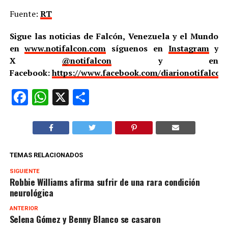
Fuente:
RT
Sigue las noticias de Falcón, Venezuela y el Mundo
en
www.notifalcon.com
síguenos en
Instagram
y
X
@notifalcon
y en
Facebook:
https://www.facebook.com/diarionotifalcon
Facebook
WhatsApp
X
Compartir
TEMAS RELACIONADOS
SIGUIENTE
Robbie Williams afirma sufrir de una rara condición
neurológica
ANTERIOR
Selena Gómez y Benny Blanco se casaron