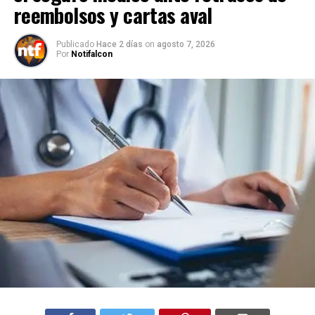
reembolsos y cartas aval
Publicado
Hace 2 días
on
agosto 7, 2026
Por
Notifalcon