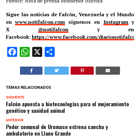
Fuente: Nota de prensa Monseñor Iturriza
Sigue las noticias de Falcón, Venezuela y el Mundo
en
www.notifalcon.com
síguenos en
Instagram
y
X
@notifalcon
y en
Facebook:
https://www.facebook.com/diarionotifalcon
Facebook
WhatsApp
X
Compartir
TEMAS RELACIONADOS
SIGUIENTE
Falcón apuesta a biotecnologías para el mejoramiento
genético y sanidad animal
ANTERIOR
Poder comunal de Urumaco estrena cancha y
ambulatorio en Llano Grande