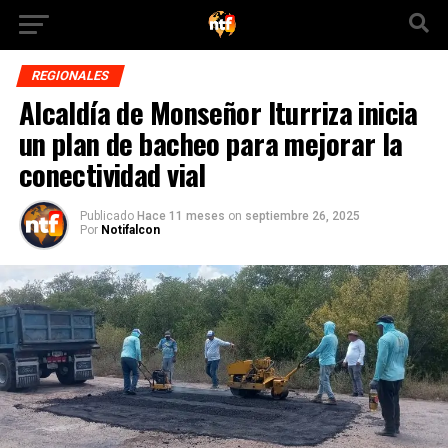
REGIONALES
Alcaldía de Monseñor Iturriza inicia
un plan de bacheo para mejorar la
conectividad vial
Publicado
Hace 11 meses
on
septiembre 26, 2025
Por
Notifalcon