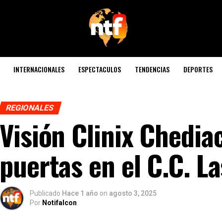
INTERNACIONALES
ESPECTACULOS
TENDENCIAS
DEPORTES
REGIONALES
Visión Clinix Chedia
puertas en el C.C. L
Publicado
Hace 1 año
on
agosto 3, 2025
Por
Notifalcon