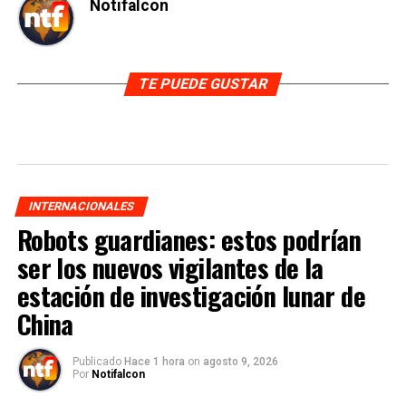
Notifalcon
TE PUEDE GUSTAR
INTERNACIONALES
Robots guardianes: estos podrían
ser los nuevos vigilantes de la
estación de investigación lunar de
China
Publicado
Hace 1 hora
on
agosto 9, 2026
Por
Notifalcon