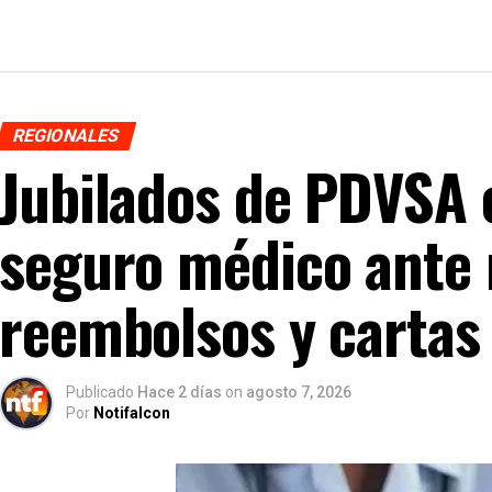
REGIONALES
Jubilados de PDVSA 
seguro médico ante 
reembolsos y cartas 
Publicado
Hace 2 días
on
agosto 7, 2026
Por
Notifalcon