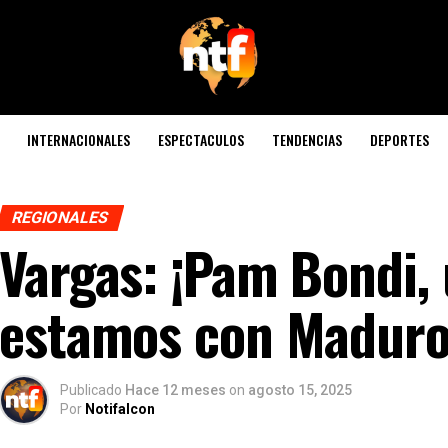
INTERNACIONALES
ESPECTACULOS
TENDENCIAS
DEPORTES
REGIONALES
Vargas: ¡Pam Bondi, 
estamos con Madur
Publicado
Hace 12 meses
on
agosto 15, 2025
Por
Notifalcon