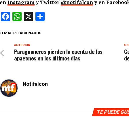
en
Instagram
y Twitter
@notifalcon
y en Facebook
Facebook
WhatsApp
X
Compartir
TEMAS RELACIONADOS
ANTERIOR
SI
Paraguaneros pierden la cuenta de los
Co
apagones en los últimos días
de
Notifalcon
TE PUEDE G