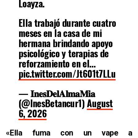
Loayza.
Ella trabajó durante cuatro
meses en la casa de mi
hermana brindando apoyo
psicológico y terapias de
reforzamiento en el…
pic.twitter.com/Jt601t7LLu
— 𝐈𝐧𝐞𝐬𝐃𝐞𝐥𝐀𝐥𝐦𝐚𝐌𝐢𝐚
(@InesBetancur1)
August
6, 2026
«Ella fuma con un vape a