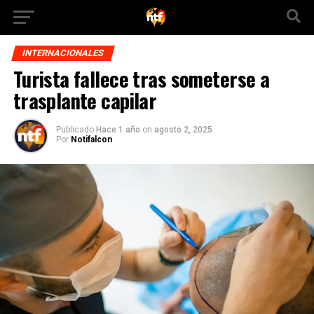
INTERNACIONALES
Turista fallece tras someterse a
trasplante capilar
Publicado
Hace 1 año
on
agosto 2, 2025
Por
Notifalcon