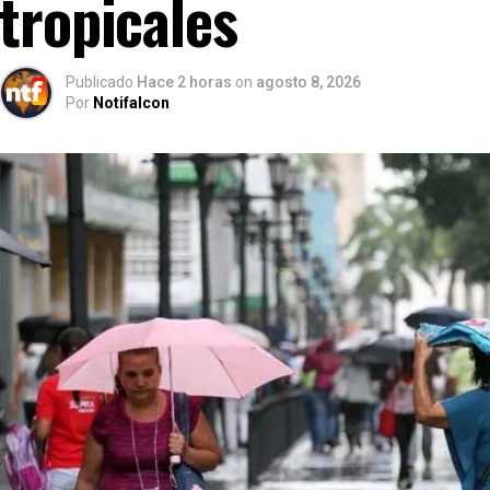
tropicales
Publicado
Hace 2 horas
on
agosto 8, 2026
Por
Notifalcon