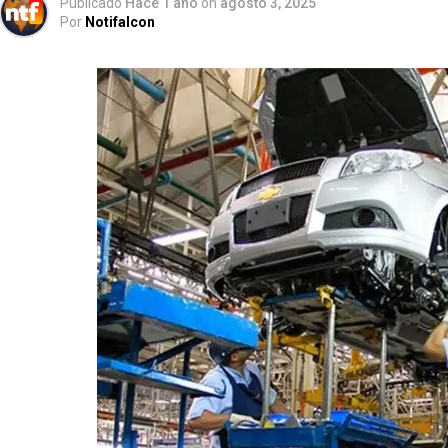
Publicado
Hace 1 año
on
agosto 3, 2025
Por
Notifalcon