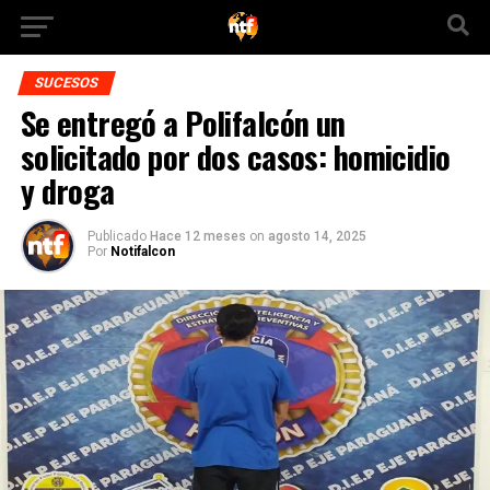
SUCESOS
Se entregó a Polifalcón un
solicitado por dos casos: homicidio
y droga
Publicado
Hace 12 meses
on
agosto 14, 2025
Por
Notifalcon