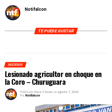
Notifalcon
TE PUEDE GUSTAR
SUCESOS
Lesionado agricultor en choque en
la Coro – Churuguara
Publicado
Hace 2 horas
on
agosto 7, 2026
Por
Notifalcon