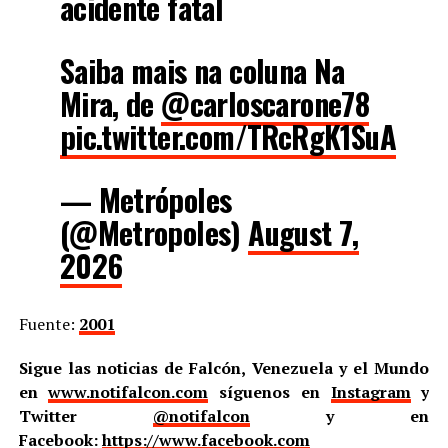
acidente fatal
Saiba mais na coluna Na
Mira, de
@carloscarone78
pic.twitter.com/TRcRgK1SuA
— Metrópoles
(@Metropoles)
August 7,
2026
Fuente:
2001
Sigue las noticias de Falcón, Venezuela y el Mundo
en
www.notifalcon.com
síguenos en
Instagram
y
Twitter
@notifalcon
y en
Facebook:
https://www.facebook.com