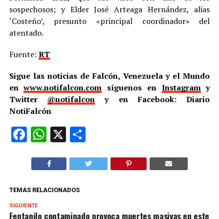
sospechosos; y Elder José Arteaga Hernández, alias
‘Costeño’, presunto «principal coordinador» del
atentado.
Fuente:
RT
Sigue las noticias de Falcón, Venezuela y el Mundo
en
www.notifalcon.com
síguenos en
Instagram
y
Twitter
@notifalcon
y en Facebook: Diario
NotiFalcón
Facebook
WhatsApp
X
Compartir
TEMAS RELACIONADOS
SIGUIENTE
Fentanilo contaminado provoca muertes masivas en este