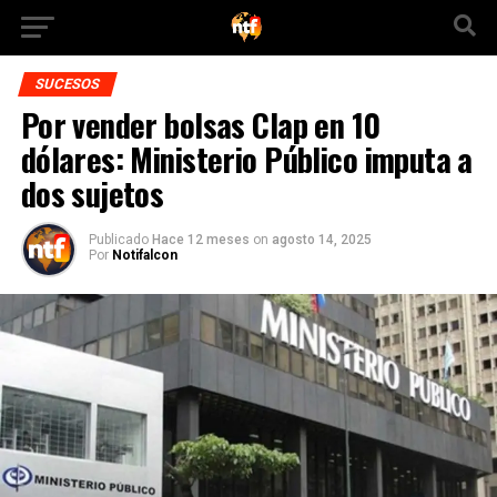
SUCESOS
Por vender bolsas Clap en 10
dólares: Ministerio Público imputa a
dos sujetos
Publicado
Hace 12 meses
on
agosto 14, 2025
Por
Notifalcon