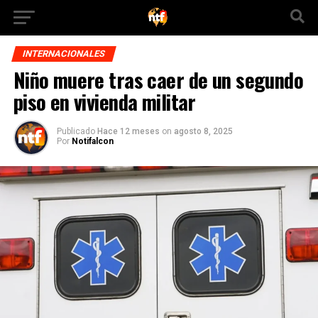
INTERNACIONALES
Niño muere tras caer de un segundo
piso en vivienda militar
Publicado
Hace 12 meses
on
agosto 8, 2025
Por
Notifalcon