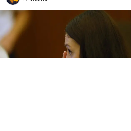
Durante el juicio contra Lindsay Clancy, de 36 años,
acusada de asesinar a sus 3 hijos en Massachusetts,