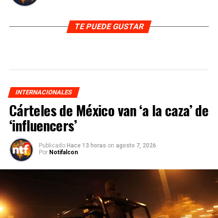
TE PUEDE GUSTAR
INTERNACIONALES
Cárteles de México van ‘a la caza’ de
‘influencers’
Publicado
Hace 13 horas
on
agosto 7, 2026
Por
Notifalcon