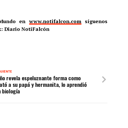
l Mundo en
www.notifalcon.com
síguenos
: Diario NotiFalcón
GUIENTE
iño revela espeluznante forma como
tó a su papá y hermanita, lo aprendió
 biología