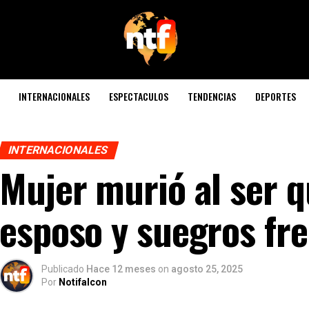
INTERNACIONALES
ESPECTACULOS
TENDENCIAS
DEPORTES
INTERNACIONALES
Mujer murió al ser 
esposo y suegros fre
Publicado
Hace 12 meses
on
agosto 25, 2025
Por
Notifalcon