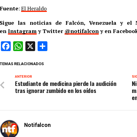
Fuente
:
El Heraldo
Sigue las noticias de Falcón, Venezuela y e
en
Instagram
y Twitter
@notifalcon
y en Facebook
Facebook
WhatsApp
X
Compartir
TEMAS RELACIONADOS
ANTERIOR
SI
Estudiante de medicina pierde la audición
N
tras ignorar zumbido en los oídos
ma
en
Notifalcon