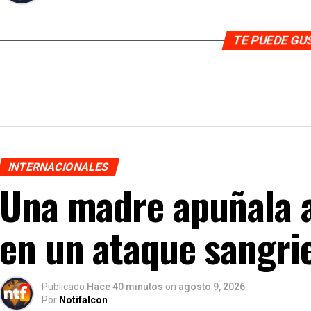
TE PUEDE G
INTERNACIONALES
Una madre apuñala a 
en un ataque sangrie
Publicado
Hace 40 minutos
on
agosto 9, 2026
Por
Notifalcon