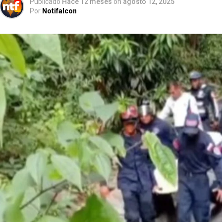
Publicado
Hace 12 meses
on
agosto 12, 2025
Por
Notifalcon