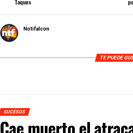
Taques
po
Notifalcon
TE PUEDE G
SUCESOS
Cae muerto el atraca