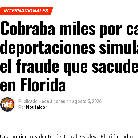
INTERNACIONALES
Cobraba miles por c
deportaciones simul
el fraude que sacud
en Florida
Publicado
Hace 3 horas
on
agosto 5, 2026
Por
Notifalcon
Una mujer residente de Coral Gables, Florida, admit