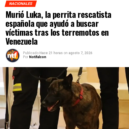
NACIONALES
Murió Luka, la perrita rescatista
española que ayudó a buscar
víctimas tras los terremotos en
Venezuela
Publicado
Hace 21 horas
on
agosto 7, 2026
Por
Notifalcon