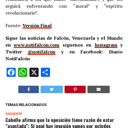
seguirá enfrentando con “moral” y “espíritu
revolucionario”.
Fuente:
Versión Final
Sigue las noticias de Falcón, Venezuela y el Mundo
en
www.notifalcon.com
síguenos en
Instagram
y
Twitter
@notifalcon
y en Facebook: Diario
NotiFalcón
Facebook
WhatsApp
X
Compartir
TEMAS RELACIONADOS
SIGUIENTE
Cabello afirma que la oposición tiene razón de estar
“asustada”: Sí aquí hay invasión vamos por ustedes