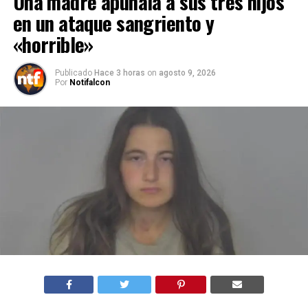
Una madre apuñala a sus tres hijos
en un ataque sangriento y
«horrible»
Publicado
Hace 3 horas
on
agosto 9, 2026
Por
Notifalcon