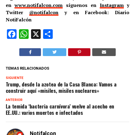
en
www.notifalcon.com
síguenos en
Instagram
y
Twitter
@notifalcon
y en Facebook: Diario
NotiFalcón
Facebook
WhatsApp
X
Compartir
TEMAS RELACIONADOS
SIGUIENTE
Trump, desde la azotea de la Casa Blanca: Vamos a
construir aquí «misiles, misiles nucleares»
ANTERIOR
La temida ‘bacteria carnívora’ vuelve al acecho en
EE.UU.: varios muertos e infectados
Notifalcon