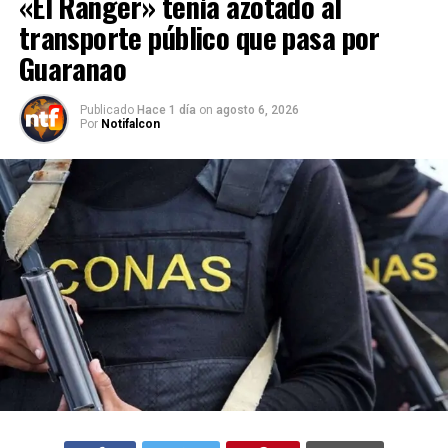
«El Ranger» tenía azotado al
transporte público que pasa por
Guaranao
Publicado
Hace 1 día
on
agosto 6, 2026
Por
Notifalcon