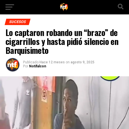
SUCESOS
Lo captaron robando un “brazo” de
cigarrillos y hasta pidió silencio en
Barquisimeto
Publicado
Hace 12 meses
on
agosto 9, 2025
Por
Notifalcon