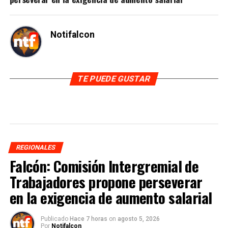
Notifalcon
TE PUEDE GUSTAR
REGIONALES
Falcón: Comisión Intergremial de
Trabajadores propone perseverar
en la exigencia de aumento salarial
Publicado
Hace 7 horas
on
agosto 5, 2026
Por
Notifalcon