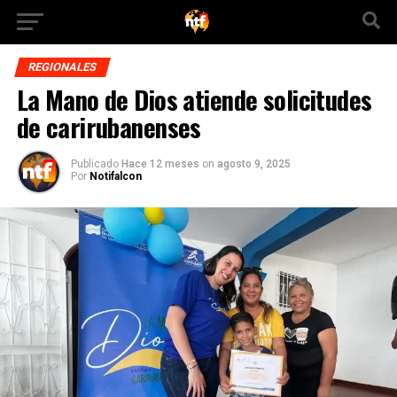
REGIONALES
La Mano de Dios atiende solicitudes
de carirubanenses
Publicado
Hace 12 meses
on
agosto 9, 2025
Por
Notifalcon