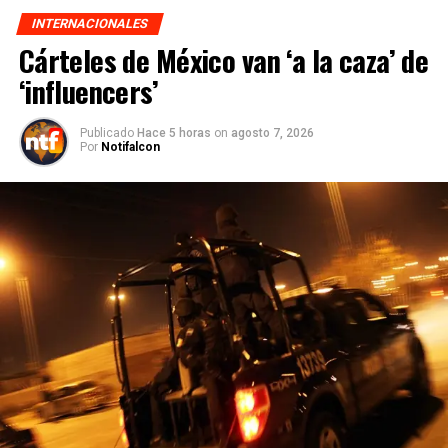
INTERNACIONALES
Cárteles de México van ‘a la caza’ de
‘influencers’
Publicado
Hace 5 horas
on
agosto 7, 2026
Por
Notifalcon