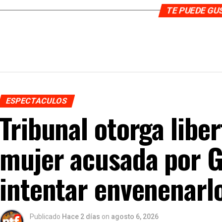
TE PUEDE G
ESPECTACULOS
Tribunal otorga libe
mujer acusada por G
intentar envenenarl
Publicado
Hace 2 días
on
agosto 6, 2026