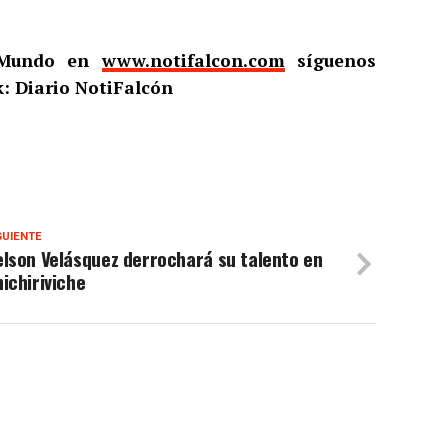
l Mundo en
www.notifalcon.com
síguenos
: Diario NotiFalcón
GUIENTE
lson Velásquez derrochará su talento en
ichiriviche