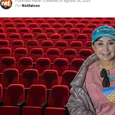
Publicado
Hace 12 meses
on
agosto 26, 2025
Por
Notifalcon