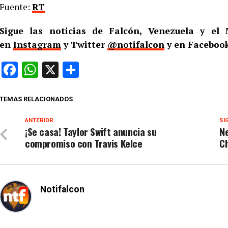
Fuente:
RT
Sigue las noticias de Falcón, Venezuela y e
en
Instagram
y Twitter
@notifalcon
y en Facebook
Facebook
WhatsApp
X
Compartir
TEMAS RELACIONADOS
ANTERIOR
SI
¡Se casa! Taylor Swift anuncia su
Ne
compromiso con Travis Kelce
Ch
Notifalcon