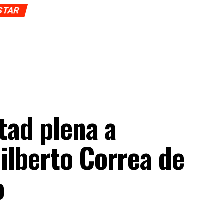
USTAR
rtad plena a
ilberto Correa de
o