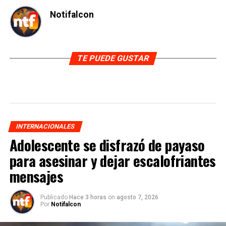
Notifalcon
TE PUEDE GUSTAR
INTERNACIONALES
Adolescente se disfrazó de payaso
para asesinar y dejar escalofriantes
mensajes
Publicado
Hace 3 horas
on
agosto 7, 2026
Por
Notifalcon