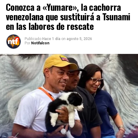
Conozca a «Yumare», la cachorra
venezolana que sustituirá a Tsunami
en las labores de rescate
Publicado
Hace 1 día
on
agosto 5, 2026
Por
Notifalcon