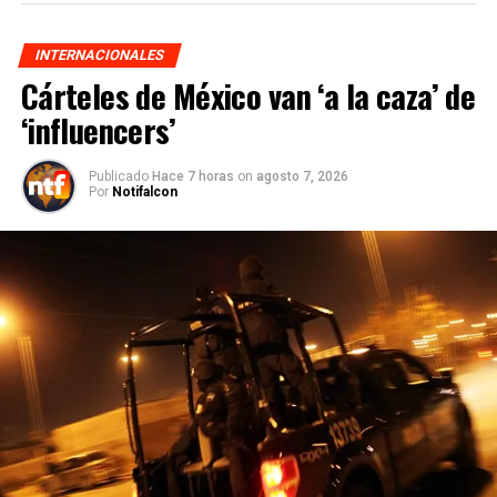
INTERNACIONALES
Cárteles de México van ‘a la caza’ de
‘influencers’
Publicado
Hace 7 horas
on
agosto 7, 2026
Por
Notifalcon