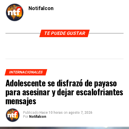
Notifalcon
TE PUEDE GUSTAR
INTERNACIONALES
Adolescente se disfrazó de payaso
para asesinar y dejar escalofriantes
mensajes
Publicado
Hace 10 horas
on
agosto 7, 2026
Por
Notifalcon