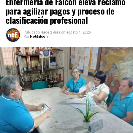
Enfermería de Falcón eleva reclamo
para agilizar pagos y proceso de
clasificación profesional
Publicado
Hace 2 días
on
agosto 4, 2026
Por
Notifalcon