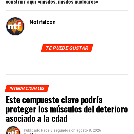
construir aquí «misiles, misiles nucleares»
Notifalcon
TE PUEDE GUSTAR
INTERNACIONALES
Este compuesto clave podría
proteger los músculos del deterioro
asociado a la edad
Publicado
Hace 3 segundos
on
agosto 8, 2026