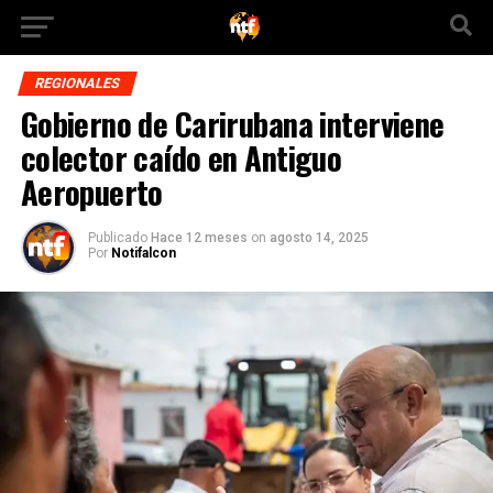
REGIONALES
Gobierno de Carirubana interviene
colector caído en Antiguo
Aeropuerto
Publicado
Hace 12 meses
on
agosto 14, 2025
Por
Notifalcon