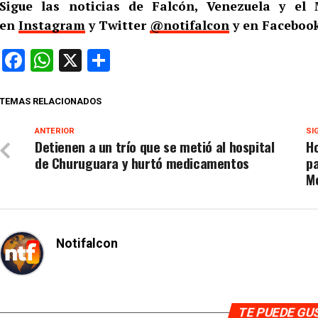
Sigue las noticias de Falcón, Venezuela y e
en
Instagram
y Twitter
@notifalcon
y en Facebook
Facebook
WhatsApp
X
Compartir
TEMAS RELACIONADOS
ANTERIOR
SI
Detienen a un trío que se metió al hospital
Ho
de Churuguara y hurtó medicamentos
pa
M
Notifalcon
TE PUEDE G