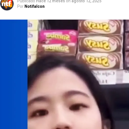
Publicado
Hace 12 meses
on
agosto 12, 2025
Por
Notifalcon