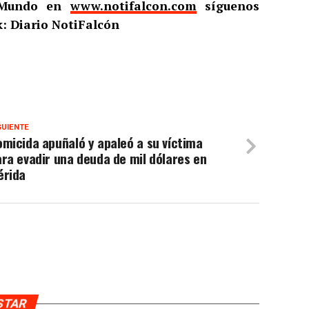
l Mundo en
www.notifalcon.com
síguenos
: Diario NotiFalcón
GUIENTE
micida apuñaló y apaleó a su víctima
ra evadir una deuda de mil dólares en
érida
USTAR