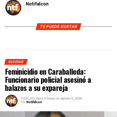
Notifalcon
TE PUEDE GUSTAR
SUCESOS
Feminicidio en Caraballeda:
Funcionario policial asesinó a
balazos a su expareja
Publicado
Hace 2 horas
on
agosto 9, 2026
Por
Notifalcon